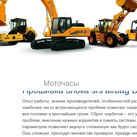
так, что нужен новый комплект, установка с нуля. Восст
даже когда это нереально, возьмётся только дилетант. 
безошибочно определят, нужна ли замена, ремонт, прош
airbag
Dodge в Спб. Они подскажут пути решения.
Производители и сотрудники ГИБДД настоятельно реко
экспериментировать, соблюдать закон, устанавливать в 
отклонений от нормы функционирования как можно быс
Сколько это стоит в Спб? Приезжайте к нам, в соответс
специалист подберёт нужный вариант. Минимальная наце
преимущества сотрудничества с нами.
Моточасы
Прошивка блока srs airbag 
Опыт работы, знание производителей, особенностей раз
наиболее часто встречающихся проблем помогает наш
все поломки в кратчайшие сроки. Сброс аэрбегов – это 
проблем, внесение нужных корректив в память системы
параметров позволяет вернуть сломанную как будто сис
Она сложная, проходит множество проверок, прежде чем