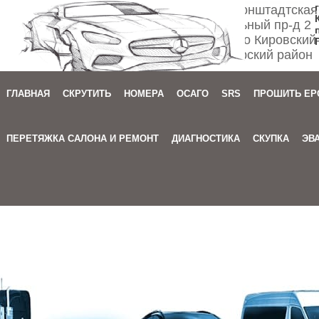
Спб ул. Кронштадтская
Мебельный пр-д 2
м. Автово Кировский
Приморский район
ГЛАВНАЯ
СКРУТИТЬ
НОМЕРА
ОСАГО
SRS
ПРОШИТЬ EP
Зака
ПЕРЕТЯЖКА САЛОНА И РЕМОНТ
ДИАГНОСТИКА
СКУПКА
ЭВ