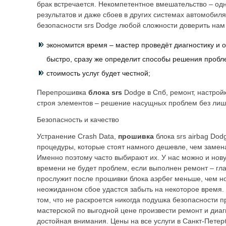
брак встречается. Некомпетентное вмешательство – одн
результатов и даже сбоев в других системах автомобил
безопасности srs Dodge любой сложности доверить нам
экономится время – мастер проведёт диагностику и 
быстро, сразу же определит способы решения пробл
стоимость услуг будет честной;
Перепрошивка
блока srs
Dodge в Спб,
ремонт, настрой
строя элементов – решение насущных проблем без лишн
Безопасность и качество
Устранение Crash Data,
прошивка
блока srs airbag Dod
процедуры, которые стоят намного дешевле, чем замен
Именно поэтому часто выбирают их. У нас можно и нову
времени не будет проблем, если выполнен ремонт – гла
прослужит после прошивки блока аэрбег меньше, чем н
неожиданном сбое удастся забыть на некоторое время. 
том, что не раскроется никогда подушка безопасности 
мастерской по выгодной цене произвести ремонт и диаг
достойная внимания. Цены на все услуги в Санкт-Петерб