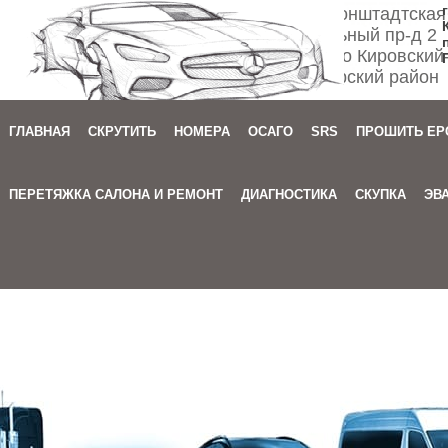
Спб ул. Кронштадтская
Мебельный пр-д 2
м. Автово Кировский
Приморский район
ГЛАВНАЯ
СКРУТИТЬ
НОМЕРА
ОСАГО
SRS
ПРОШИТЬ EP
Зака
ПЕРЕТЯЖКА САЛОНА И РЕМОНТ
ДИАГНОСТИКА
СКУПКА
ЭВ