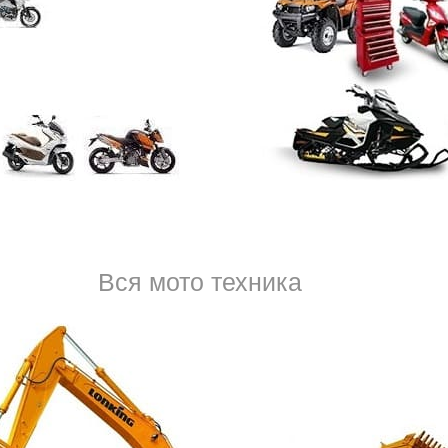
Когда вы покупаете машину, появляется много новых об
расходов. В первую очередь, это траты на парковку, бен
останавливаться на авторынке по выходным, следить з
автомобильного мира, обязательное соблюдение прави
тел.
8 (950) 037-53-
Вся мото техника
система управления. Отказ какой-либо детали может п
ситуациям. Причем сбой бывает как в начале, при запус