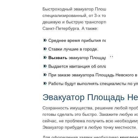
Быстроходный эвакуатор
Площадь Невского
пр
специализированный, от 3-х тонн до максима
дешевую и быструю транспортировку. Преимуще
Санкт-Петербурга. А также:
Среднее время прибытия по адресу, где на
Ставки лучшие в городе.
Вызвать
эвакуатор
Площадь Невского
можн
Выдается квитанция об оплате.
При заказе эвакуатора
Площадь Невского
в
Работы будут выполнять специалисты по у
Эвакуатор
Площадь Не
Сохранность имущества, решение любой пробл
готовы сделать это быстро. Закажите любую из
сейчас, не проблема получить всю необходим
Эвакуатор прибудет в любую точку местности.
Для оформления заявки необходимо
круглос