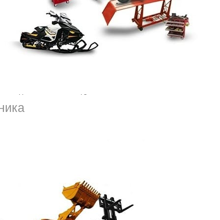
дить за состоянием этих узлов, при поломке
мом деле бесполезно. Это двигатель,
ибо детали может привести к
ачале, при запуске механизма, так и во время
ожет двигалась, вам следует заказать
лефону на нашем сайте. Доставим ваш седан,
ника
а стоянку. Если поломка несерьезная,
ых условиях, но качественно. Так, например,
т, дымит, определить хотя бы в чем дело.
олнят хорошие специалисты с необходимой