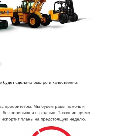
ники, катеров и др.
Грузовой
эвакуатор –
вы можете заказать эвакуатор. Осуществим
 погрузка, эвакуация
Площадь Невского
 круглосуточно.
ы
 будет сделано быстро и качественно.
нас приоритетом. Мы будем рады помочь и
, без перерыва и выходных. Позвонив прямо
е испортит планы на предстоящую неделю.