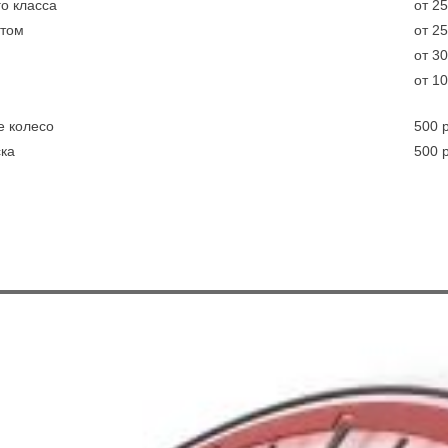
о класса
от 25
етом
от 25
от 30
от 10
е колесо
500 
ска
500 