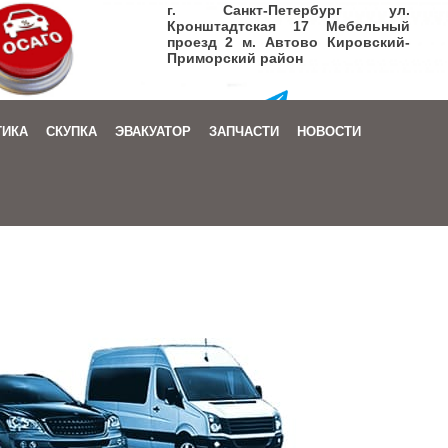
г. Санкт-Петербург ул.
Кронштадтская 17 Мебельный
проезд 2 м. Автово Кировский-
Приморский район
+7 (905) 206-08-72
ТИКА
СКУПКА
ЭВАКУАТОР
ЗАПЧАСТИ
НОВОСТИ
Заказать звонок
|
Написать письмо
+7 (905) 206-08-72
Заказать звонок
|
Написать письмо