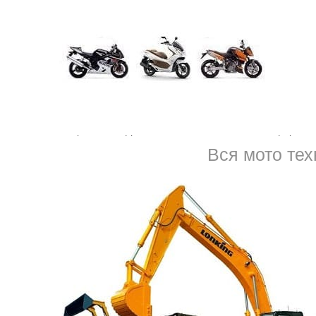
тел.
8 (950) 037-53-24
Еще одна дополнительная обязанность – внимательно сле
автомобиль превращается в консервную банку, что на са
работающая система, система управления. Отказ какой-л
непредсказуемым ситуациям. Причем сбой бывает как в н
работы, при движении.
Если произошло ДТП или машина стоит на светофоре и м
эвакуатор
Площадь Невского
Санкт-Петербурга по те
Вся мото тех
пикап, хэтчбек в любую точку города на ремонт, домой н
специалисты проведут ремонт быстро – в спешке, в полев
опробовать решить проблему на месте, если двигатель стучит, шуми
но погрузка / разгрузка осуществляется по стандарту. Работу вып
случаях. Чаще всего заказывают принудительную транспортировку:
сте невозможен ни водителю, ни механику;
ности, без дозаправки, если нет страховки;
авного или простаивающего оборудования.