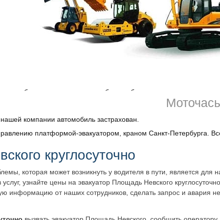
едлагается для перевозки автотранспорта, мотоциклов, сельхозтех
льно возможного размера автомобилей. Для регулярных перевозок 
ства нашей услуги в том, что это недорогая, быстрая, безопасная
ходится машина – 10-15 минут.
о в любое время, так как мы работаем без праздников и выходных,
Моточас
 нашей компании автомобиль застрахован.
правлению платформой-эвакуатором, краном Санкт-Петербурга. Все
вского
круглосуточно
емы, которая может возникнуть у водителя в пути, является для 
 услуг, узнайте цены на эвакуатор
Площадь Невского
круглосуточно
ую информацию от наших сотрудников, сделать запрос и авария н
уточно
вызвать эвакуатор
Площадь Невского
, сообщить оператору