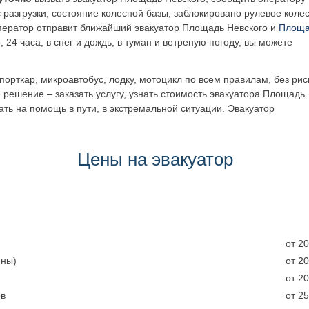
с разгрузки, состояние колесной базы, заблокировано рулевое коле
Оператор отправит ближайший эвакуатор
Площадь Невского
и
Площа
 24 часа, в снег и дождь, в туман и ветреную погоду, вы можете
орткар, микроавтобус, лодку, мотоцикл по всем правилам, без рис
 решение – заказать услугу, узнать стоимость эвакуатора
Площадь
ать на помощь в пути, в экстремальной ситуации. Эвакуатор
Цены на эвакуатор
от 2
нны)
от 20
от 20
ов
от 25