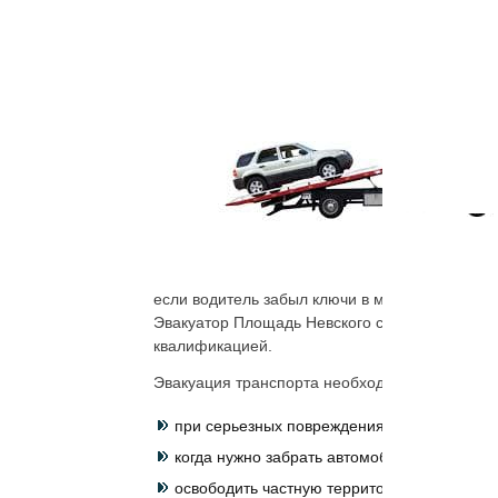
если водитель забыл ключи в машине, можно п
Эвакуатор
Площадь Невского
стоит недорого, 
квалификацией.
Эвакуация транспорта необходима во многих 
при серьезных повреждениях ремонт на ме
когда нужно забрать автомобиль по доверен
освободить частную территорию от неиспр