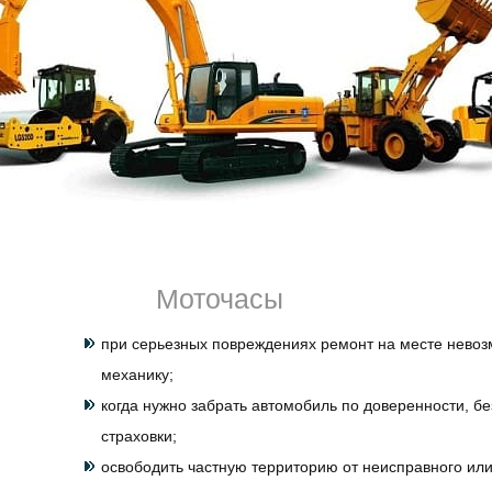
время работы, при движении.
Если произошло ДТП или машина стоит на светофоре и 
следует заказать
эвакуатор
Славянка
Санкт-Петербур
сайте. Доставим ваш седан, пикап, хэтчбек в любую точ
на стоянку. Если поломка несерьезная, специалисты пр
спешке, в полевых условиях, но качественно. Так, напр
ключи в машине, можно попробовать решить проблему н
стучит, шумит, дымит, определить хотя бы в чем дело. 
недорого, но погрузка / разгрузка осуществляется по ст
хорошие специалисты с необходимой квалификацией.
Эвакуация транспорта необходима во многих случаях. 
Моточасы
принудительную транспортировку:
при серьезных повреждениях ремонт на месте невоз
механику;
когда нужно забрать автомобиль по доверенности, бе
страховки;
освободить частную территорию от неисправного ил