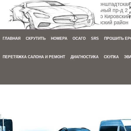
Спб ул. Кронштадтская
Мебельный пр-д 2
м. Автово Кировский
Приморский район
ГЛАВНАЯ
СКРУТИТЬ
НОМЕРА
ОСАГО
SRS
ПРОШИТЬ EP
Зака
ПЕРЕТЯЖКА САЛОНА И РЕМОНТ
ДИАГНОСТИКА
СКУПКА
ЭВ