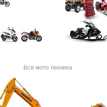
Когда вы покупаете машину, появляется много новых об
расходов. В первую очередь, это траты на парковку, бен
останавливаться на авторынке по выходным, следить з
автомобильного мира, обязательное соблюдение прави
тел.
8 (950) 037-53-
Вся мото техника
система управления. Отказ какой-либо детали может п
ситуациям. Причем сбой бывает как в начале, при запус