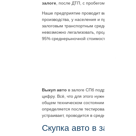
залоге
, после ДТП, с пробегом, новых, в отл
Наше предприятие проводит выкуп автомобилей
производства, у населения и предприятия. Ус
залоговым транспортным средством, кредитным
невозможно легализовать, продать машину. М
95% среднерыночной стоимости.
Выкуп авто
в залоге СПб подразумевает опл
цифру. Всё, что для этого нужно, отправить з
общем техническом состоянии. Можно прислат
определяется после тестирования систем, кото
устраивает, проводится в среднем за один ден
Скупка авто в залоге С