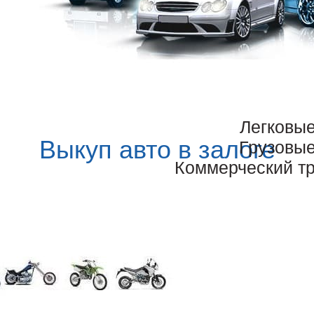
Легковы
Выкуп авто в залоге
Грузовы
Коммерческий т
 ситуацию без высвобождения денег, резерва, накопленного в вид
 лучших возможностей и самый популярный метод решения вопроса 
ь относятся к технологиям доступным. В любой момент их можно пр
ь такое имущество как раз и надо, несмотря на значительный эксп
чными. Автомобиль можно продать по хорошей цене, получить зна
а будет две, три машины в собственности. Стабилизировать финанс
лату долгов после его продажи. Если принято решение, стоит восп