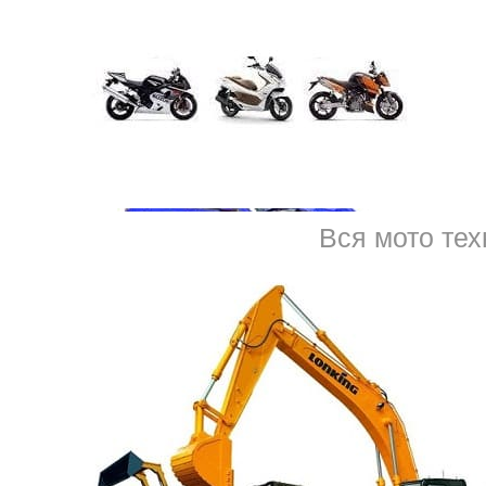
ичном состоянии и с недочётами.
 в Санкт-Петербурге, разного класса и в разном техническом сос
луга предоставляется по лицензии. К одному из самых сложных вар
, с непогашенными долговыми обязательствами. Но это не значит, 
ы проводим на выгодных условиях
скупку
авто в залоге. Дорого мо
Вся мото тех
ату на следующий день после отправки запроса менеджеру. Узнать
апрос на выкуп авто в залоге у банка, предоставить специалисту ос
ь фото и видео. Это поможет узнать максимально точно стоимост
рое проводится на месте, специалистом предприятия. То есть, ску
ь, с максимальной выгодой.
пб