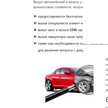
Выкуп автомобилей в залоге у банка заказать
финансовые сложности, вопрос взаиморасчет
предоставляется бесплатное оформление 
вызов специалиста клиент не оплачивает не
выкуп авто в залоге
СПб
проводится на лег
вызов эвакуатора наше предприятие берёт 
также при необходимости наше предприятие
для решения вопроса с документами, необх
М
н
с
о
о
с
р