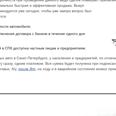
рочность при проведении данного вида сделок повышает прибыльн
симально быстрая и эффективная продажа. Выкуп
мендуется уже сегодня, чтобы уже завтра вопрос был
тся:
мости автомобиля;
ключения договора с банком в течение одного дня
й в СПб доступна частным лицам и предприятиям.
ых авто в Санкт-Петербурге, у населения и предприятий, по отлич
у сразу, одним платежом. Вся сумма будет получена при подписан
говых, б/у,
после Дтп
, на ходу и в аварийном состоянии можно прям