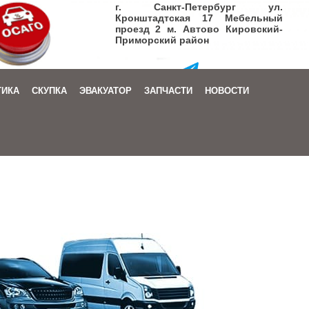
г. Санкт-Петербург ул.
Кронштадтская 17 Мебельный
проезд 2 м. Автово Кировский-
Приморский район
+7 (905) 206-08-72
ТИКА
СКУПКА
ЭВАКУАТОР
ЗАПЧАСТИ
НОВОСТИ
Заказать звонок
|
Написать письмо
+7 (905) 206-08-72
Заказать звонок
|
Написать письмо