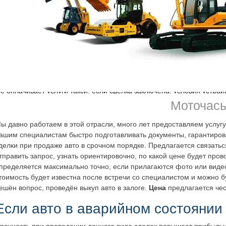
 выгодно не только тем, что сделка заключается оперативно, в сро
ов с финансовым учреждением. В числе преимуществ:
сделки;
зависимо от того, будет подписан договор или нет;
альных условиях, с бесплатной для клиента, объективной экспертиз
на себя, если авто в неисправном состоянии, после ДТП, аварийно
 оплачивает услуги такси, если сделка заключена, условия устраив
Моточас
одимо присутствие клиента.
ы давно работаем в этой отрасли, много лет предоставляем услугу
ашим специалистам быстро подготавливать документы, гарантиро
делки при продаже авто в срочном порядке. Предлагается связать
тправить запрос, узнать ориентировочно, по какой цене будет прово
пределяется максимально точно, если прилагаются фото или видео
тоимость будет известна после встречи со специалистом и можно бу
ешён вопрос, проведён выкуп авто в залоге.
Цена
предлагается че
Если авто в аварийном состоянии