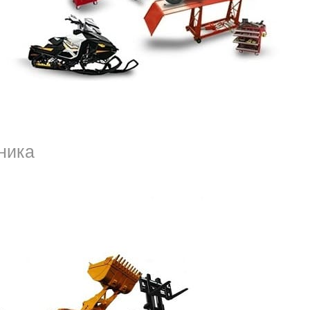
тоянии, иномарок и отечественного
иантов продажи авто относится работа с
что сделка в этом случае не выгодна и её
жно продать авто, получит оплату сразу, от
ника
 стоимость можно заранее, приблизительную
новные сведенья о технических параметрах и
ь автомобиля. Окончательно сумма
пка авто в залоге СПб, если о стоимость