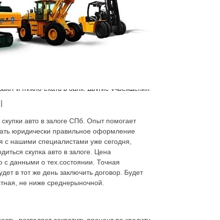
чном порядке, можно быстро решить
ой;
е;
ают и нужно ехать в банк, другие учреждения
ы
 скупки авто в залоге СПб. Опыт помогает
вать юридически правильное оформление
ся с нашими специалистами уже сегодня,
диться скупка авто в залоге. Цена
 с данными о тех.состоянии. Точная
дет в тот же день заключить договор. Будет
стная, не ниже среднерыночной.