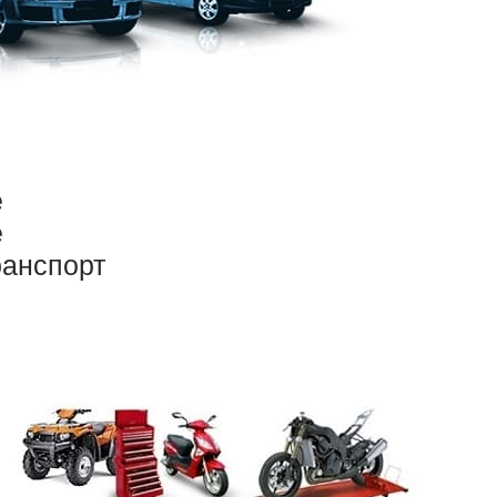
е
е
ранспорт
е имущества, каких-либо ценностей. Продажа
долгов и нехватки на покупки средств.
одать и вновь приобрести. Более того, они
луатационный потенциал.
чительную финансовую прибавку к бюджету и
овое положение проще, если есть авто. Хватит
ользоваться услугой срочного выкупа авто
в