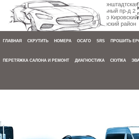
Спб ул. Кронштадтская
Мебельный пр-д 2
м. Автово Кировский
Приморский район
ГЛАВНАЯ
СКРУТИТЬ
НОМЕРА
ОСАГО
SRS
ПРОШИТЬ EP
Зака
ПЕРЕТЯЖКА САЛОНА И РЕМОНТ
ДИАГНОСТИКА
СКУПКА
ЭВ