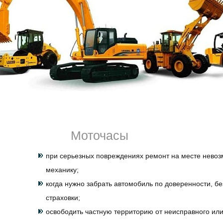
время работы, при движении.
Если произошло ДТП или машина стоит на светофоре и 
следует заказать
эвакуатор
Ивангород
Санкт-Петербу
сайте. Доставим ваш седан, пикап, хэтчбек в любую точ
на стоянку. Если поломка несерьезная, специалисты пр
спешке, в полевых условиях, но качественно. Так, напр
ключи в машине, можно попробовать решить проблему н
стучит, шумит, дымит, определить хотя бы в чем дело. 
недорого, но погрузка / разгрузка осуществляется по ст
хорошие специалисты с необходимой квалификацией.
Эвакуация транспорта необходима во многих случаях. 
Моточасы
принудительную транспортировку:
при серьезных повреждениях ремонт на месте невоз
механику;
когда нужно забрать автомобиль по доверенности, бе
страховки;
освободить частную территорию от неисправного ил