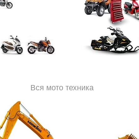
Когда вы покупаете машину, появляется много новых об
расходов. В первую очередь, это траты на парковку, бен
останавливаться на авторынке по выходным, следить з
автомобильного мира, обязательное соблюдение прави
тел.
8 (950) 037-53-
Вся мото техника
система управления. Отказ какой-либо детали может п
ситуациям. Причем сбой бывает как в начале, при запус