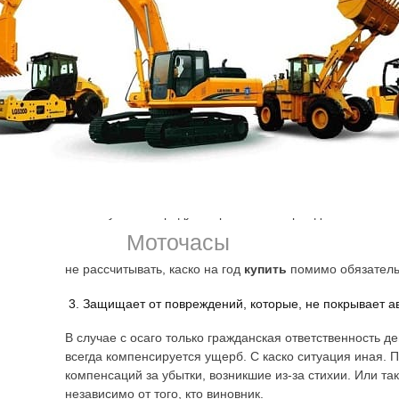
этим
злоу
если не работает климат контроль, а в машине ребёнок,
заправке, когда двери, окна остаются открытыми, а вод
ситуации. На светофоре может машина быть оставлена 
поломке и вероятность кражи возрастает. Чтобы не трат
нового оборудования, желательно
каско
и осаго купить
так. Компенсация будет выплачена, покроет убытки.
Защищает авто от угона.
Этот случай не предусмотрен по автогражданке. И всё 
оказалось утром на стоянке, только страховка на самом
Моточасы
компенсировать столь значительный финансовый урон.
не рассчитывать, каско на год
купить
помимо обязатель
Защищает от повреждений, которые, не покрывает а
В случае с осаго только гражданская ответственность де
всегда компенсируется ущерб. С каско ситуация иная. 
компенсаций за убытки, возникшие из-за стихии. Или та
независимо от того, кто виновник.