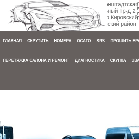
Спб ул. Кронштадтская
Мебельный пр-д 2
м. Автово Кировский
Приморский район
ГЛАВНАЯ
СКРУТИТЬ
НОМЕРА
ОСАГО
SRS
ПРОШИТЬ EP
Зака
ПЕРЕТЯЖКА САЛОНА И РЕМОНТ
ДИАГНОСТИКА
СКУПКА
ЭВ