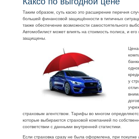
Каксо по выгодной цене
Таким образом, суть каско это расширение перечня слу
большей финансовой защищённости в типичных ситуациях
также обеспечение возможности самостоятельного выбо
Автомобилист может влиять на стоимость полиса, и ег
защищены.
Цена 
комп
банки
одно
креди
у ст
отли
вним
дого
учре
страховым агентством. Тарифы во многом определяются 
которые выбираются страховой компанией по собствен
соответствии с данными внутренней статистики.
Если страховка сразу не была оформлена, при покупке 