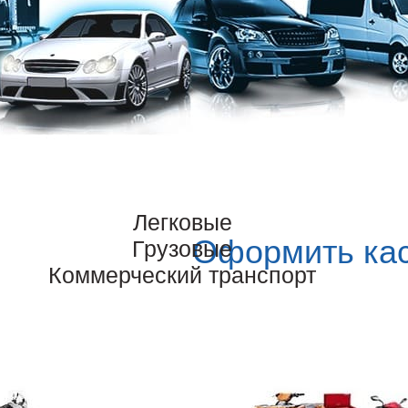
Легковые
Оформить ка
Грузовые
Коммерческий транспорт
КАСКО это лидирующий вариант автостраховки с интер
произошло от итальянского «casco». В переводе означа
Используется в международном юридическом сленге дл
транспортных средств как таковых. Так называют яхту и
мототехнику.