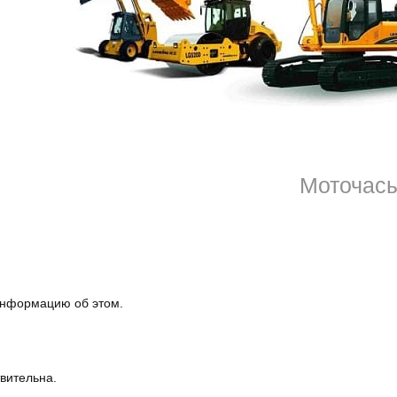
льзуется с 2015. Именно его можно заказать через интернет. После
ную силу, благодаря внесению всех сведений в базу данных.
онлайн дешевле
олнив анкету, указав основные сведения об имуществе и выбрать и
Моточас
 информацию об этом.
твительна.