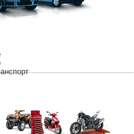
е
е
ранспорт