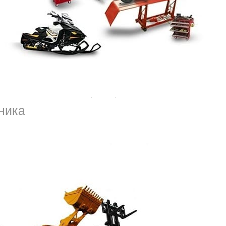
ачала действовать в РФ в 2003 году на
овании». Страхуются интересы владельца
ости из-за использования транспортного
и жизнь.
ника
мпаниях, имеющих для этого лицензию
 Сервис ФинансАвто один из имеющих
го на автомобиль онлайн предлагается по
ольше не нужно. Лучший вариант уж найден.
обработке данных, подготовке документов.
 (911) 191-80-40