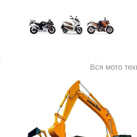
ОСАГО обязательный страховой полис. Программа н
основании закона N 40-ФЗ «Об обязательном страх
автомобиля в случае риска гражданской ответственн
средства, когда пострадало имущество, здоровье ил
Вся мото тех
Оформить страховку
ОСАГО
можно в
страховых ко
госнадзора за страховой деятельностью и агентов.
договорные отношения с ними. Здесь оформить оса
выгодной цене. Искать, где дешевле осаго стоит, б
мости, а и в возможности получения страховки онлайн, в быстрой 
тел. 8