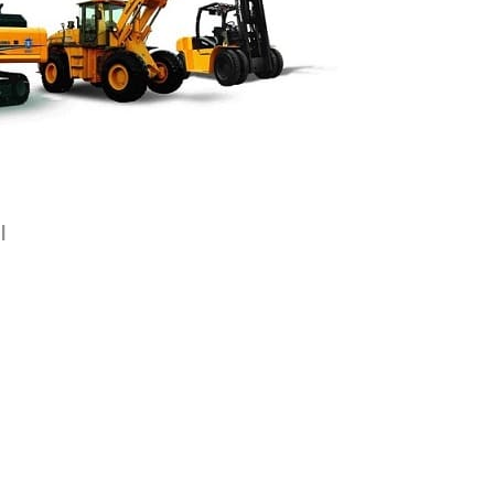
 получения надо только распечатать его.
з 5-15 компаний на выбор:
ы