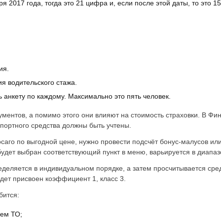
я 2017 года, тогда это 21 цифра и, если после этой даты, то это 1
ия.
я водительского стажа.
 анкету по каждому. Максимально это пять человек.
ментов, а помимо этого они влияют на стоимость страховки. В Фин
портного средства должны быть учтены.
осаго по выгодной цене, нужно провести подсчёт бонус-малусов и
будет выбран соответствующий пункт в меню, варьируется в диапазо
еделяется в индивидуальном порядке, а затем просчитывается сред
удет присвоен коэффициент 1, класс 3.
бится:
сем ТО;