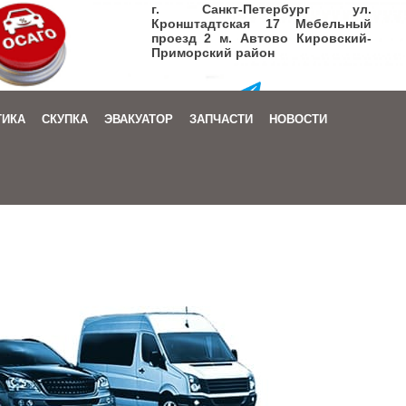
г. Санкт-Петербург ул.
Кронштадтская 17 Мебельный
проезд 2 м. Автово Кировский-
Приморский район
+7 (905) 206-08-72
ТИКА
СКУПКА
ЭВАКУАТОР
ЗАПЧАСТИ
НОВОСТИ
Заказать звонок
|
Написать письмо
+7 (905) 206-08-72
Заказать звонок
|
Написать письмо