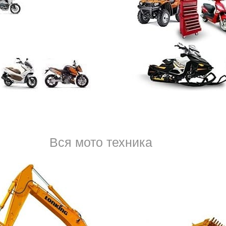
Когда вы покупаете машину, появляется много новых об
расходов. В первую очередь, это траты на парковку, бен
останавливаться на авторынке по выходным, следить з
автомобильного мира, обязательное соблюдение прави
тел.
8 (950) 037-53-
Вся мото техника
система управления. Отказ какой-либо детали может п
ситуациям. Причем сбой бывает как в начале, при запус