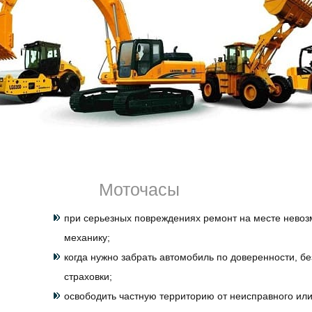
время работы, при движении.
Если произошло ДТП или машина стоит на светофоре и 
следует заказать
эвакуатор
Тайцы
Санкт-Петербурга 
сайте. Доставим ваш седан, пикап, хэтчбек в любую точ
на стоянку. Если поломка несерьезная, специалисты пр
спешке, в полевых условиях, но качественно. Так, напр
ключи в машине, можно попробовать решить проблему н
стучит, шумит, дымит, определить хотя бы в чем дело. 
недорого, но погрузка / разгрузка осуществляется по ст
хорошие специалисты с необходимой квалификацией.
Эвакуация транспорта необходима во многих случаях. 
Моточасы
принудительную транспортировку:
при серьезных повреждениях ремонт на месте невоз
механику;
когда нужно забрать автомобиль по доверенности, бе
страховки;
освободить частную территорию от неисправного ил