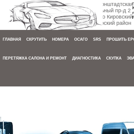
Спб ул. Кронштадтская
Мебельный пр-д 2
м. Автово Кировский
Приморский район
ГЛАВНАЯ
СКРУТИТЬ
НОМЕРА
ОСАГО
SRS
ПРОШИТЬ EP
Зака
ПЕРЕТЯЖКА САЛОНА И РЕМОНТ
ДИАГНОСТИКА
СКУПКА
ЭВ