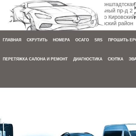
Спб ул. Кронштадтская
Мебельный пр-д 2
м. Автово Кировский
Приморский район
ГЛАВНАЯ
СКРУТИТЬ
НОМЕРА
ОСАГО
SRS
ПРОШИТЬ EP
Зака
ПЕРЕТЯЖКА САЛОНА И РЕМОНТ
ДИАГНОСТИКА
СКУПКА
ЭВ