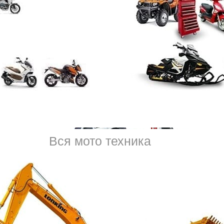
расходов. В первую очередь, это траты на парковку, бен
останавливаться на авторынке по выходным, следить з
автомобильного мира, обязательное соблюдение прави
тел.
8 (950) 037-53-
Вся мото техника
система управления. Отказ какой-либо детали может п
ситуациям. Причем сбой бывает как в начале, при запус
время работы, при движении.