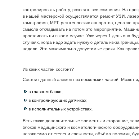
контролировать работу, развеять все сомнения. На про
в нашей мастерской осуществляется ремонт
УЗИ
, лазе
томографов, МРТ, рентгеновских аппаратов, цена же пр
смысла откладывать на потом это мероприятие. Машина
простаивать ни в коем случае. Уже через 1 день она буд
случаях, когда надо ждать нужную деталь из-за границы
недели. Это максимально допустимые сроки. Как правил
Из каких частей состоит?
Состоит данный элемент из нескольких частей. Может и
в главном блоке;
в контролирующих датчиках;
в исполнительных устройствах.
Есть также дополнительные элементы и сторонние, зав
блоков медицинского и косметологического оборудовани
независимо от степени сложности, объёма поломки, буд