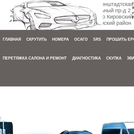
Спб ул. Кронштадтская
Мебельный пр-д 2
м. Автово Кировский
Приморский район
ГЛАВНАЯ
СКРУТИТЬ
НОМЕРА
ОСАГО
SRS
ПРОШИТЬ EP
Зака
ПЕРЕТЯЖКА САЛОНА И РЕМОНТ
ДИАГНОСТИКА
СКУПКА
ЭВ