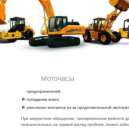
Что важно знать
Чтобы никогда не понадобилось выполнять ремонт надо 
поломкам приводят такие факторы:
случайное неправильное подсоединение ;
скачки напряжения ;
отключение клемм, когда машина работает;
Моточасы
не устранённая при первых же признаках неисправно
предохранителей;
попадание влаги;
окисление контактов из-за продолжительной эксплуат
При аккуратном обращении, своевременном ремонте да
незначительных на первый взгляд проблем, можно избе