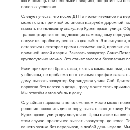
как и помощь при небольших авариях, оперативный нез
полевых условиях.
Следует учесть, что после ДТП и незначительное на пе
может стать причиной остановки патрулём дорожной п
вызвать по
телефону
эвакуатор Курляндская улица. Об
транспортировки не подлежащих самоходному передви
получится проблему решить в два счёта. Это ситуация, 
оставаться некоторое время незамеченной, проявиться 
причиной новой аварии. Заказать эвакуатор Санкт-Пете
круглосуточно можно. Это станет залогом безопасных п
Если приходится брать такси, ехать с компаньонами, а
у обочины, не проблема по отличным тарифам заказать 
дому, вызвать эвакуатор Курляндская улица Спб. Длит
парковка без навеса в дождь, грозу может стать причино
Мы отвезём автомобиль к дому.
Случайная парковка в неположенном месте может повл
решение позвонить диспетчеру, вызвать спецтехнику. Ра
Курляндская улица круглосуточно. Цены низкие на все в
этом случае, практичнее вызвать эвакуатор, дешевле. Т
вашего звонка без перерывов, в любой день недели. М