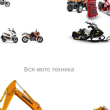
тел.
8 (950) 037-53-
Вся мото техника
проблем специализированную помощь для своей машины
Если произошла поломка, ждать бывает некогда. Вскоре
и это только ещё больше усложнит ситуацию. Мы это по
срочному выезду. Все эвакуаторы в автопарке в хорош
навигатором, чтобы быстро был найден кратчайший мар
въезд без шлагбаума. Предлагаем действовать, звонить 
услугу, если машина демонстрирует неисправность. В л