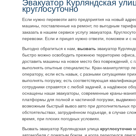
Эвакуатор Курляндская ули
круглосуточно
Если нужно перевезти авто предприятия на новый адрес
машины, поставленные на ремонт, по выгодным тариф
заказать в нашем сервисе услугу эвакуатора. Круглосут
перевозки. Если и прицеп нужно отвезти, поможем и с н
Выгодно обратиться к нам,
вызвать
эвакуатор Курлянд
быстро можно освободить прежнюю территорию офиса, с
доставить машины на новое место без повреждений, с г
выполнять опытные специалисты. Кран-манипулятор ле
оператору, если есть навык, с разными ситуациями при
выполнять погрузку, есть соответствующая квалификац
сотрудники справятся с любой задачей, а надёжное об
оснащены наши эвакуаторы, современные краны-манип
платформы для полной и частичной погрузки, выдвижно
возможным быстрый вывоз авто при дополнительных п
обстоятельствах, затруднённом подъезде, в случае сло
время, при плохих погодных условиях.
Вызвать эвакуатор Курляндская улица
круглосуточно
м
автомобиля с помятым боком, и когда перегрелся двиг