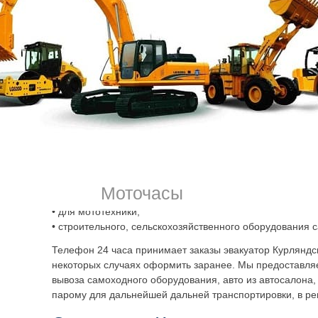
днём, в любую погоду вы можете заказать спецпомощь 
Эвакуатор прибудет, произведёт погрузку:
• в аварийной ситуации при поломках любого вида;
• в случае ДТП эвакуатор
Курляндская улица
круглосу
заказать;
• при отсутствии возможности управления транспортным
другой причине вызвать выгодно наш эвакуатор в Санкт
круглосуточный, быстрый, со всем нужным для погрузки
Круглосуточный эвакуатор Курляндская улица
Спб
вы мо
• для транспортировки своего легкового авто до 3 тонн;
Моточасы
• для перевозки поломавшегося грузового автотранспорт
• для мототехники;
• строительного, сельскохозяйственного оборудования 
Телефон 24 часа принимает заказы эвакуатор Курляндск
некоторых случаях оформить заранее. Мы предоставля
вывоза самоходного оборудования, авто из автосалона
парому для дальнейшей дальней транспортировки, в ре