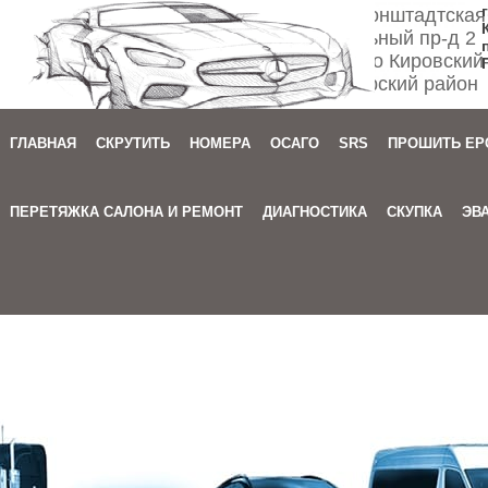
Спб ул. Кронштадтская
Мебельный пр-д 2
м. Автово Кировский
Приморский район
ГЛАВНАЯ
СКРУТИТЬ
НОМЕРА
ОСАГО
SRS
ПРОШИТЬ EP
Зака
ПЕРЕТЯЖКА САЛОНА И РЕМОНТ
ДИАГНОСТИКА
СКУПКА
ЭВ