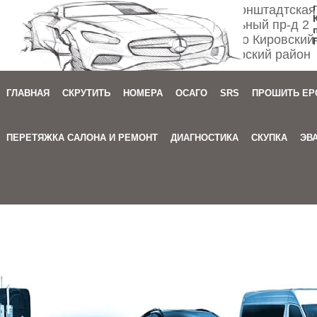
Спб ул. Кронштадтская
Мебельный пр-д 2
м. Автово Кировский
Приморский район
ГЛАВНАЯ
СКРУТИТЬ
НОМЕРА
ОСАГО
SRS
ПРОШИТЬ EP
Зака
ПЕРЕТЯЖКА САЛОНА И РЕМОНТ
ДИАГНОСТИКА
СКУПКА
ЭВ