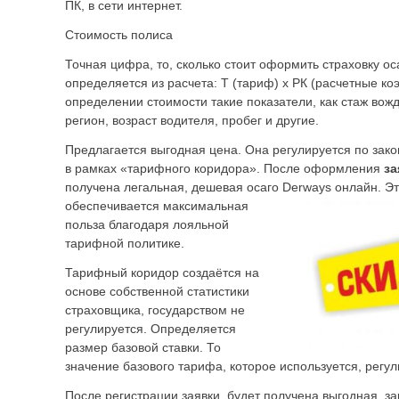
ПК, в сети интернет.
Стоимость полиса
Точная цифра, то, сколько стоит оформить страховку ос
определяется из расчета: Т (тариф) х РК (расчетные 
определении стоимости такие показатели, как стаж вож
регион, возраст водителя, пробег и другие.
Предлагается выгодная цена. Она регулируется по зако
в рамках «тарифного коридора». После оформления
за
получена легальная, дешевая осаго Derways онлайн. Эт
обеспечивается максимальная
польза благодаря лояльной
тарифной политике.
Тарифный коридор создаётся на
основе собственной статистики
страховщика, государством не
регулируется. Определяется
размер базовой ставки. То
значение базового тарифа, которое используется, регул
После регистрации заявки, будет получена выгодная, з