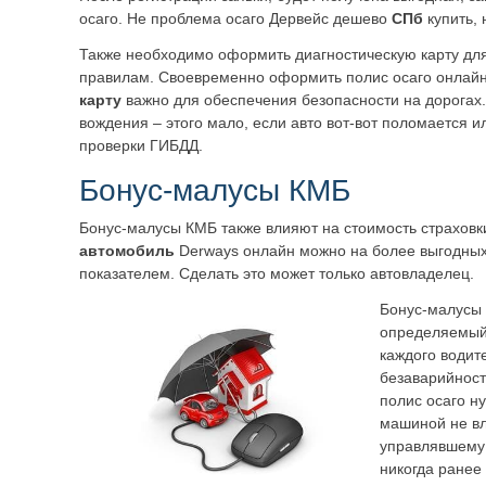
осаго. Не проблема осаго Дервейс дешево
СПб
купить,
Также необходимо оформить диагностическую карту для 
правилам. Своевременно оформить полис осаго онлайн
карту
важно для обеспечения безопасности на дорогах.
вождения – этого мало, если авто вот-вот поломается и
проверки ГИБДД.
Бонус-малусы КМБ
Бонус-малусы КМБ также влияют на стоимость страховк
автомобиль
Derways онлайн можно на более выгодных
показателем. Сделать это может только автовладелец.
Бонус-малусы
определяемый
каждого водит
безаварийност
полис осаго н
машиной не в
управлявшему 
никогда ранее 