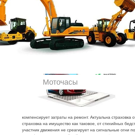
Универсальность данного страхового полиса без преув
Это базовая защита от таких ситуаций, которые вероят
и интересы застрахованного лица защищены максималь
оформить
осаго
Derways каждый владелец транспортно
другие страховки не теряют актуальности. Они по-преж
ними отлично сочетается. Страхуется не машина как та
случаями здесь называются чрезвычайные происшеств
на дороге.
Моточасы
компенсирует затраты на ремонт. Актуальна страховка 
страховка на имущество как таковое, от стихийных бедс
участник движения не среагирует на сигнальные огни 