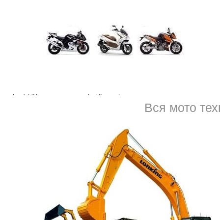
 этот момент, да и в любой другой, можно купить или продать кра
омбинацией – чтобы понравится тёще, свекрови, произвести впечат
чень, красивый
номер 555
на авто вызовет улыбку и напомнит о т
продать
номер 555 на авто в СПб официально, с перерегистрацие
, нет гарантий, что это удастся сделать быстро, и всегда есть риск
ение имеющиеся, договориться с владельцем нового гос.знака, найт
ая процедура законом не предусмотрена.
Вся мото тех
реоформления
формление. У нас можно продать номер 555 на авто
Санкт-Петер
омеров. К тому же, продать номера на авто в СПб можно по выгод
угу. Преимущества:
ие;
истрации.