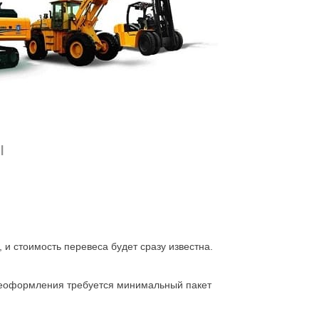
а,
мера на любой вкус, с разными преимуществами.
 варианта в базе не удалось найти, есть
ы
 и стоимость перевеса будет сразу известна.
ереоформления требуется минимальный пакет