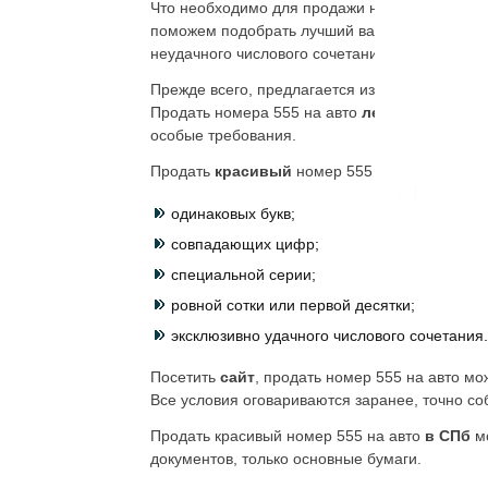
Что необходимо для продажи номера 555
на 
поможем подобрать лучший вариант. Мы помо
неудачного числового сочетания.
Прежде всего, предлагается изучить те вариан
Продать номера 555 на авто
ленинградская 
особые требования.
Продать
красивый
номер 555 на авто можно 
одинаковых букв;
совпадающих цифр;
специальной серии;
ровной сотки или первой десятки;
эксклюзивно удачного числового сочетания.
Посетить
сайт
, продать номер 555 на авто мо
Все условия оговариваются заранее, точно с
Продать красивый номер 555 на авто
в СПб
м
документов, только основные бумаги.