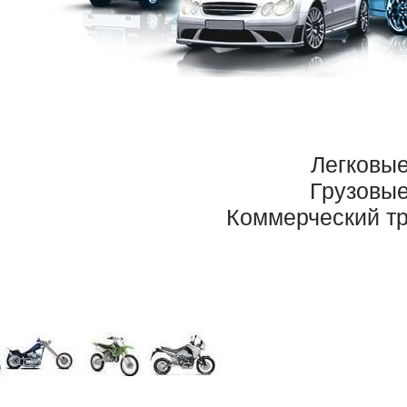
Легковы
Грузовы
Коммерческий т
Продать номера 555 на авт
риобретённый новый автомобиль регистрируется владельцем в ГИ
омера. Буквы соответствуют региону регистрации, а цифры выбира
опрос усложняется, поскольку у машины уже есть гос.номер, зарег
нять с учёта ТС и переоформить все бумаги, обновить данные, в то
егиона.