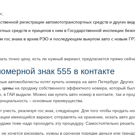
»;
ственной регистрации автомототранспортных средств и других вид
тных средств и прицепов к ним в Государственной инспекции безо
м гос.знака в архив РЭО и последующем выкупом авто с новым Г
знать точно цену, есть ли нужный вариант, предлагается прямо сейч
номерной знак 555 в контакте
рые автомобилисты хотят купить номера на авто Петербург. Других
,
цены
на продажу собственного эффектного номера, который был 
о, в ГАИ выдали.
Можно как купить авто номер в контакте, так и про
енциальность – основные преимущества.
т учесть, реализуя гос.знак, следующее. Для того чтобы продать н
рации имеющийся вариант, отправлять на хранение, искать авто 
одажи тоже надо проходить эту процедуру. Самостоятельно решить 
не хочется рисковать, нужны в срочном порядке деньги или трендов