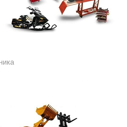
сивый гос.номер, с интересной цифровой
ление на коллег, друзей. Когда настроение не
ом, что практически любую проблему можно
й, обратившись к посреднику. Если
 обмана. Для того чтобы красивые гос. номера
и его, а также найти авто донор или
ника
бург
быстро и с гарантией подбора лучшего
ной цене. Предлагается прямо сейчас