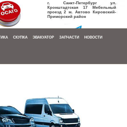
г. Санкт-Петербург ул.
Кронштадтская 17 Мебельный
проезд 2 м. Автово Кировский-
Приморский район
+7 (905) 206-08-72
ТИКА
СКУПКА
ЭВАКУАТОР
ЗАПЧАСТИ
НОВОСТИ
Заказать звонок
|
Написать письмо
+7 (905) 206-08-72
Заказать звонок
|
Написать письмо