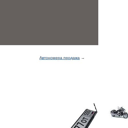
Автономера продажа
→
П
н
в
с
р