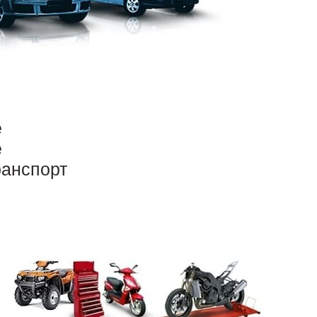
е
е
ранспорт
о
БДД и в этот момент ему присваиваются
ются автоматически.
При покупке б/у авто
истрирована на другого владельца. Нужно
м числе и номерной знак, если авто из другого