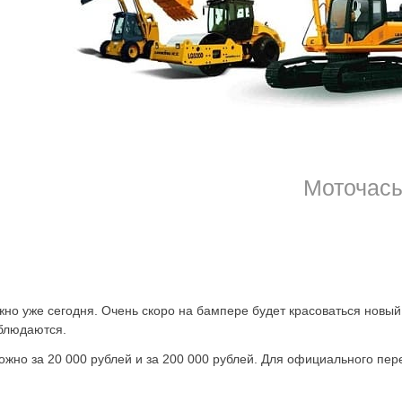
авто?
Официальный сайт посетить или отправить запрос в вк. Мы
жем в два счёта решить проблему трудно запоминающегося номер
ты, которые есть в системе. Выбрать будет легко, так как есть но
область
можно также в индивидуальном порядке, если подходящего
с учётом предпочтительности:
Моточас
жно уже сегодня. Очень скоро на бампере будет красоваться новый,
облюдаются.
ожно за 20 000 рублей и за 200 000 рублей. Для официального п