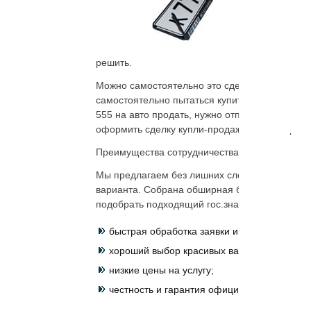
В
к
о
решить.
Можно самостоятельно это сделать, но проще
самостоятельно пытаться купить номер на авто
555 на авто продать, нужно отправить на хран
оформить сделку купли-продажи. Более прост
Преимущества сотрудничества и правила пе
Мы предлагаем без лишних сложностей перео
варианта. Собрана обширная база красивых н
подобрать
подходящий гос.знак, заказать усл
быстрая обработка заявки и переоформлен
хороший выбор красивых вариантов;
низкие цены на услугу;
честность и гарантия официальной перерег