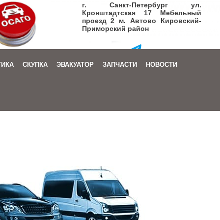
г. Санкт-Петербург ул.
Кронштадтская 17 Мебельный
проезд 2 м. Автово Кировский-
Приморский район
+7 (905) 206-08-72
ТИКА
СКУПКА
ЭВАКУАТОР
ЗАПЧАСТИ
НОВОСТИ
Заказать звонок
|
Написать письмо
+7 (905) 206-08-72
Заказать звонок
|
Написать письмо