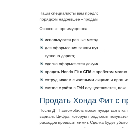
Наши специалисты вам предложат максимально
порядком надоевшее «продам Honda Fit
б/у
»,
Основные преимущества:
используются разные методы оценивания – 
для оформления заявки нужно заполнить ф
куплено дорого;
сделка оформляется документально;
продать Honda Fit в
СПб
с пробегом
можно 
сотрудничаем с частными лицами и органи
снятие с учёта в ГАИ осуществляется, пока
Продать Хонда Фит с п
После ДТП автомобиль может нуждаться в кап
вариант. Цифра, которую предложит покупател
расходов превысит лимит. Сделка будет убыто