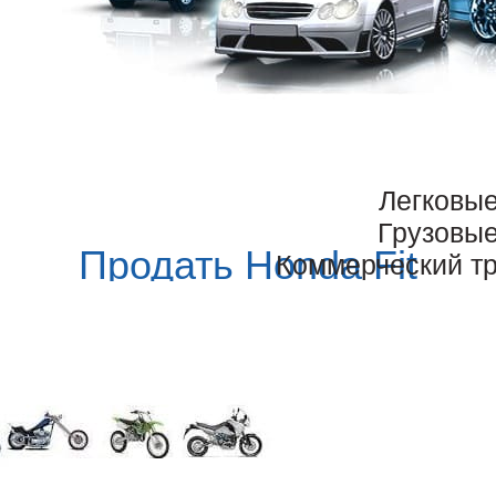
Легковы
Грузовы
Продать Honda Fit
Коммерческий т
зовать авто с пробегом, после ДТП, воспользоваться услугой «сро
ложно продать Хонда Фит на первый взгляд. Иногда проблемы всё ж
о пробуют продать автомобиль, лишь 300-400 сделок заключается
ику, то есть к нам, вы сэкономите время, сразу получите нужную 
шины мы покупаем?