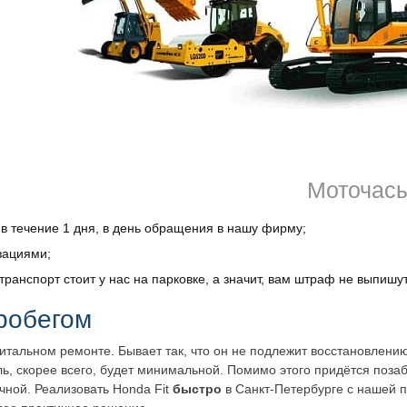
 возможную сумму. Если она вам понравится нет больше смысла 
 считанные дни сделка будет заключена. Гарантируется честность,
возможен выезд экспертов на территорию заказчика;
орму на сайте либо позвонить нашим сотрудникам – ближайшее вре
Моточас
в течение 1 дня, в день обращения в нашу фирму;
зациями;
 транспорт стоит у нас на парковке, а значит, вам штраф не выпиш
робегом
итальном ремонте. Бывает так, что он не подлежит восстановлени
ь, скорее всего, будет минимальной. Помимо этого придётся позаб
чной. Реализовать Honda Fit
быстро
в Санкт-Петербурге с нашей 