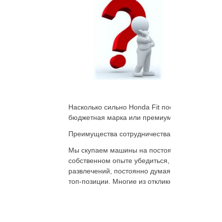
Продать H
это маш
японско
возможн
европей
любой м
Насколько сильно Honda Fit пострадал при ДТП
бюджетная марка или премиум-класса продаётс
Преимущества сотрудничества
Мы скупаем машины на постоянной основе. Ри
собственном опыте убедиться, что всё свободн
развлечений, постоянно думая об авто, сложн
топ-позиции. Многие из откликнувшихся потен