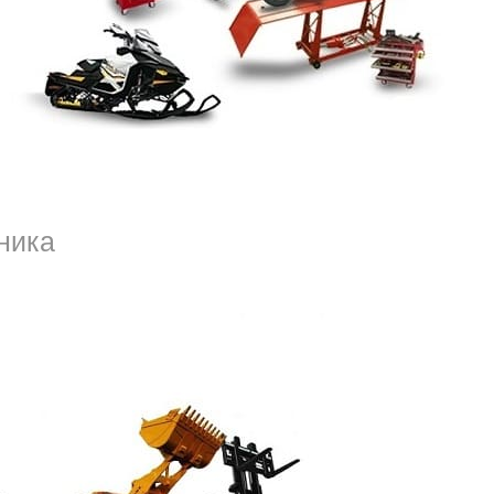
сли оно соответствует следующим критериям:
ника
 это второстепенные критерии.
Не важно,
ации – мы её у вас купим.
ли другого содержания, вы сможете на
исьма. Долго в таком ритме, без отдыха,
явления, регулярно их поднимать в ленте на