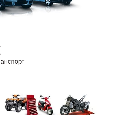
е
е
ранспорт
чный выкуп» нашей компании. До 70% средств,
е возникают. Только если везёт, покупатель
. Остальные откладываются на
сумму.