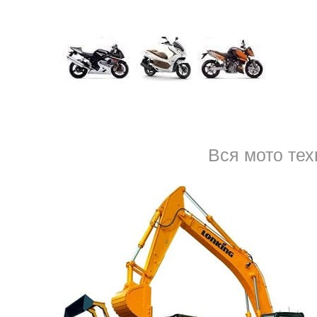
onda Fit
на разборку
с пробегом, в хорошем состоянии, можно, е
ина отечественного производства;
го;
о, американского;
ского;
арки.
Вся мото тех
, какой у него пробег, в хорошем ли состоянии салон, двигатель –
я, после тюнинга, модернизации, полностью в заводской комплект
скнув, разместив объявление «
продаю
Хонда Фит на запчасти» и
ое время тут же будет заполнено встречами, ответами на звонки, п
о жить. Надо размещать на нескольких ресурсах одновременно объ
циальных покупателей в итоге отказываются от сделки.