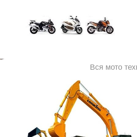
ем 1 день. Для человека, живущего во второй столице, близлежащ
тить много встреч. Кратчайшие сроки выполнения ремонт блока уп
ожности поломки.
охарактеризовать ситуацию. Специалист назовёт ориентировочную с
егда в большую сторону.
Что важно знать
Чтобы никогда не понадобилось выполнять
ремонт
Э
автомобилистам надо помнить, что к его поломкам п
Вся мото тех
случайное неправильное подсоединение клемм ак
не тот прикуриватель;
отключение клемм, когда машина работает;
поломка генератора, несвоевременный ремонт;
не устранённая при первых же признаках неисправ
попадание влаги;
 эксплуатации, с течением лет.