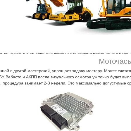
монте даже мелких, незначительных на первый взгляд проблем, м
ия неполадок в АКПП и обогревателях. Они напрямую подключены.
риступит к визуальному осмотру, вскрытию герметичной обшивки. Н
ет по-настоящему эффективным. Когда ремонтирует не профессиона
щие элементы, которые до этого были исправны. Ремонт ЭБУ Mits
на намного более выгодных условиях. Безопасность, демократичнос
гностики
рытия герметичной обшивки, может быть выдана распечатка с пере
ия. На прозрачных, честных условиях в нашей мастерской осуществ
Моточас
то мероприятие. Машина не должна долго без дела простаивать в га
ной в другой мастерской, упрощает задачу мастеру. Может считать
У Вебасто и АКПП после визуального осмотра уж точно будет выпол
ы, процедура занимает 2-3 недели. Это максимально допустимые ср