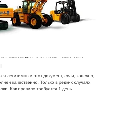
ожно избежать более крупных неприятностей.
После обращения к нашим сотрудникам,
и одна мелочь не ускользнёт от пристального
л, любитель, не редко приходится исправлять
ubishi
АКПП
, обогревателя Вебасто в нашей
ть цен, качество гарантируется.
чнем ошибок для того, чтобы можно было
ляется ремонт
ЭБУ
СПб, цена же приятно
ы
раже ни в коем случае. Уже через 1 день она
ся легитимным этот документ, если, конечно,
нен качественно. Только в редких случаях,
оки. Как правило требуется 1 день.