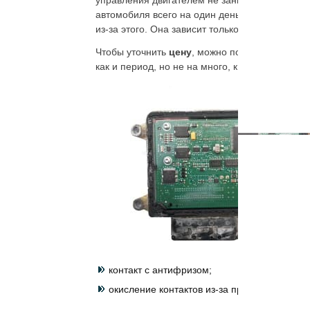
управления двигателем не занимает больше, ч
автомобиля всего на один день, можно пропус
из-за этого. Она зависит только от степени сл
Чтобы уточнить
цену
, можно позвонить нам, 
как и период, но не на много, к тому же, не вс
контакт с антифризом;
окисление контактов из-за продолжительной