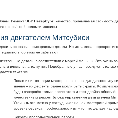
облем.
Ремонт ЭБУ Петербург
, качество, приемлемая стоимость де
знаки серьёзной поломки машины.
ния двигателем Митсубиси
делить основные неисправные детали. Но их замена, перепрошивка
пециалисты об этом не забывают.
ачественные детали, в соответствии с маркой машины. Это очень в
еньги вложены, а толку нет. Подобранные у нас прослужат столько 
даётся такая же.
После их интеграции мастер вновь проводит диагностику с
звенья – их дефекты ранее могли быть скрыты. Комплексн
будет завершён только после этого и тест-драйва обновлён
качественным ремонт
блока управления двигателем
Мит
Уточнить это можно у сотрудников нашей мастерской прямо
уровень сервиса, профессионализм – то, что делает нас од
Секреты продолжительной работы