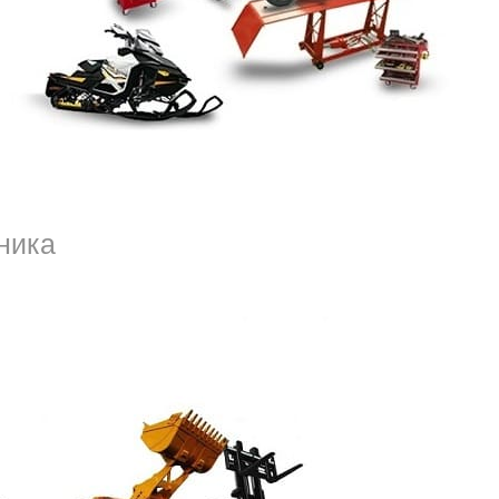
их районах время очень важно. Оставшись без
равления двигателем, цена же не изменится
умму. Она может меняться от обстоятельств,
БУ Мутсубиси в СПб Фрунзенском районе всем
риводят такие факторы:
ника
кумулятора;
ность проводки, предохранителей;