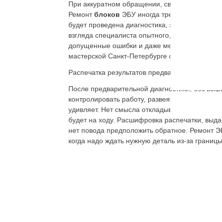
При аккуратном обращении, своевременном ре
Ремонт
блоков
ЭБУ иногда требует устранен
будет проведена диагностика, затем мастер п
взгляда специалиста опытного, а значит буд
допущенные ошибки и даже менять дорогостоя
мастерской Санкт-Петербурге осуществляется 
Распечатка результатов предварительной диа
После предварительной диагностики, без вск
контролировать работу, развеять все сомнен
удивляет. Нет смысла откладывать на потом э
будет на ходу.
Расшифровка распечатки, выдан
нет повода предположить обратное. Ремонт ЭБ
когда надо ждать нужную деталь из-за границ