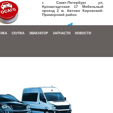
г. Санкт-Петербург ул.
Кронштадтская 17 Мебельный
проезд 2 м. Автово Кировский-
Приморский район
+7 (905) 206-08-72
ТИКА
СКУПКА
ЭВАКУАТОР
ЗАПЧАСТИ
НОВОСТИ
Заказать звонок
|
Написать письмо
+7 (905) 206-08-72
Заказать звонок
|
Написать письмо