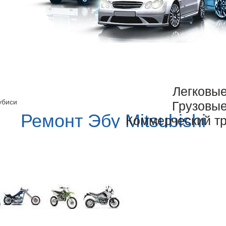
Легковы
убиси
Грузовы
Ремонт Эбу Mitsubishi
Коммерческий т
телем, выполненный в одном из отделов нашей мастерской, специ
сваген, ВАЗ, Мерседес, Пежо, Ситроен, Форд, Ауди, легковых и гру
ловиях и Санкт-Петербурга. Сколько времени занимает процедура,