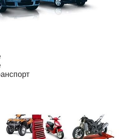
е
е
ранспорт
алистами исключительно этого профиля,
зовых авто, спецтехники проводится на самых
 и какова цена? Часто ремонт блока