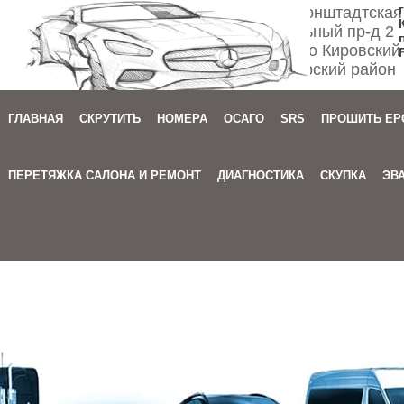
Спб ул. Кронштадтская
Мебельный пр-д 2
м. Автово Кировский
Приморский район
ГЛАВНАЯ
СКРУТИТЬ
НОМЕРА
ОСАГО
SRS
ПРОШИТЬ EP
Зака
ПЕРЕТЯЖКА САЛОНА И РЕМОНТ
ДИАГНОСТИКА
СКУПКА
ЭВ