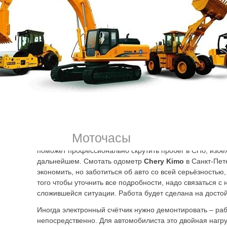
водителем, помогают контролировать ситуацию. Непр
вмешательство может разрушить внутреннюю систему и 
что к самостоятельной смотке одометра лучше лишний р
Последствия непрофессионального вмешательства:
машина может не заводиться попросту;
стрелка спидометра может заедать, давать погрешно
приборная панель может неожиданно выйти из строя
Данные о пройденных километрах записаны и хранятся н
в дополнительных точках памяти. Это дверной механизм
блоки системы электронного управления. Их количество
Моточасы
марки и модели машины. Обратиться к сотрудникам наш
поможет профессионально скрутить пробег в СПб, избе
дальнейшем. Смотать одометр
Chery Kimo
в Санкт-Пет
экономить, но заботиться об авто со всей серьёзностью,
того чтобы уточнить все подробности, надо связаться с
сложившейся ситуации. Работа будет сделана на досто
Иногда электронный счётчик нужно демонтировать – раб
непосредственно. Для автомобилиста это двойная нагру