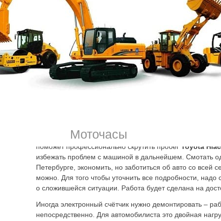
водителем, помогают контролировать ситуацию. Непр
вмешательство может разрушить внутреннюю систему и 
что к самостоятельной смотке одометра лучше лишний р
Последствия непрофессионального вмешательства:
машина может не заводиться попросту;
стрелка спидометра может заедать, давать погрешно
приборная панель может неожиданно выйти из строя
Данные о пройденных километрах записаны и хранятся н
в дополнительных точках памяти. Это дверной механизм
блоки системы электронного управления. Их количество
Моточасы
марки и модели машины. Обратиться к сотрудникам наш
поможет профессионально скрутить пробег
Toyota Hia
избежать проблем с машиной в дальнейшем. Смотать од
Петербурге, экономить, но заботиться об авто со всей с
можно. Для того чтобы уточнить все подробности, надо 
о сложившейся ситуации. Работа будет сделана на дос
Иногда электронный счётчик нужно демонтировать – раб
непосредственно. Для автомобилиста это двойная нагру