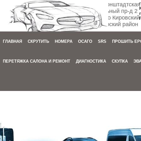
Спб ул. Кронштадтская
Мебельный пр-д 2
м. Автово Кировский
Приморский район
ГЛАВНАЯ
СКРУТИТЬ
НОМЕРА
ОСАГО
SRS
ПРОШИТЬ EP
Зака
ПЕРЕТЯЖКА САЛОНА И РЕМОНТ
ДИАГНОСТИКА
СКУПКА
ЭВ