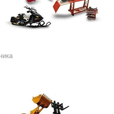
сивый гос.номер, с интересной цифровой
ление на коллег, друзей. Когда настроение не
том, что практически любую проблему можно
й, обратившись к посреднику. Если
 обмана. Для того чтобы красивые гос. номера
ти его, а также найти авто донор или
ника
 на авто
Санкт-Петербург
быстро и с
авто в СПб можно по выгодной цене.