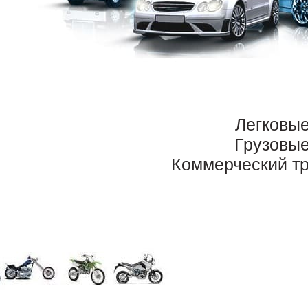
Легковы
Грузовы
Коммерческий т
Выкуп номеров ОМР на авт
риобретённый новый автомобиль регистрируется владельцем в ГИ
омера. Буквы соответствуют региону регистрации, а цифры выбира
опрос усложняется, поскольку у машины уже есть гос.номер, зарег
нять с учёта ТС и переоформить все бумаги, обновить данные, в то
егиона.