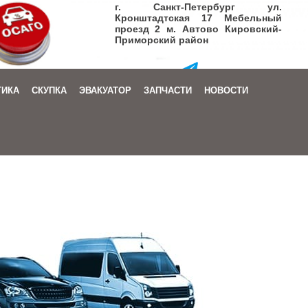
г. Санкт-Петербург ул.
Кронштадтская 17 Мебельный
проезд 2 м. Автово Кировский-
Приморский район
+7 (905) 206-08-72
ТИКА
СКУПКА
ЭВАКУАТОР
ЗАПЧАСТИ
НОВОСТИ
Заказать звонок
|
Написать письмо
+7 (905) 206-08-72
Заказать звонок
|
Написать письмо