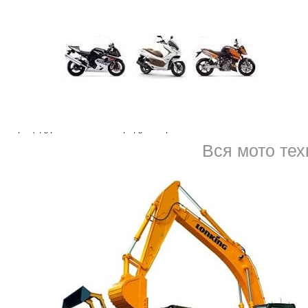
 этот момент, да и в любой другой, можно купить или продать кра
омбинацией – чтобы понравится тёще, свекрови, произвести впечат
чень, красивый
номер ОМР
на авто вызовет улыбку и напомнит о 
е
выкуп
номера ОМР на авто в СПб официально, с перерегистрацие
, нет гарантий, что это удастся сделать быстро, и всегда есть риск
нение имеющиеся, договориться с владельцем нового гос.знака, най
ая процедура законом не предусмотрена.
Вся мото тех
реоформления
формление. У нас можно продать или отдать под выкуп номер ОМР
а обширная база красивых номеров. К тому же, продать номера на 
ящий гос.знак, заказать услугу. Преимущества:
ие;
истрации.