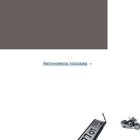
Автономера продажа
→
П
н
в
с
р