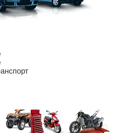
е
е
ранспорт
о
БДД и в этот момент ему присваиваются
ются автоматически.
При покупке б/у авто
истрирована на другого владельца. Нужно
м числе и номерной знак, если авто из другого