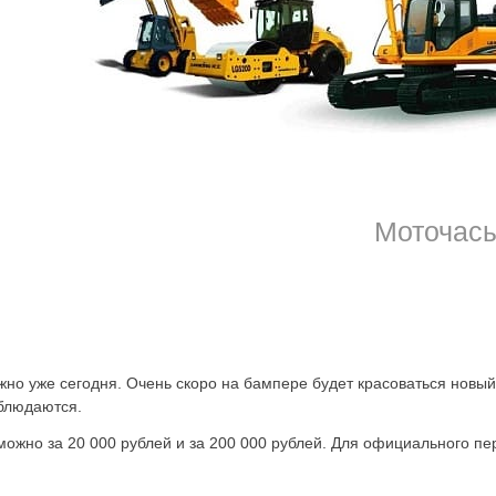
?
Официальный сайт посетить или отправить запрос в вк. Мы
жем в два счёта решить проблему трудно запоминающегося номер
ты, которые есть в системе. Выбрать будет легко, так как есть но
область
можно также в индивидуальном порядке, если подходящего 
учётом предпочтительности:
Моточас
но уже сегодня. Очень скоро на бампере будет красоваться новый,
облюдаются.
можно за 20 000 рублей и за 200 000 рублей. Для официального 