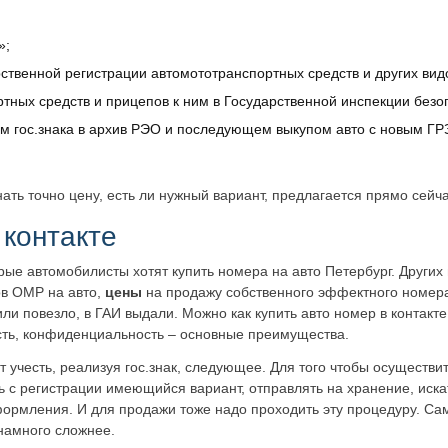
»;
ственной регистрации автомототранспортных средств и других вид
тных средств и прицепов к ним в Государственной инспекции безо
м гос.знака в архив РЭО и последующем выкупом авто с новым Г
знать точно цену, есть ли нужный вариант, предлагается прямо сейч
контакте
рые автомобилисты хотят купить номера на авто Петербург. Других 
в ОМР на авто,
цены
на продажу собственного эффектного номера
или повезло, в ГАИ выдали.
Можно как купить авто номер в контакте
сть, конфиденциальность – основные преимущества.
т учесть, реализуя гос.знак, следующее. Для того чтобы осуществи
ь с регистрации имеющийся вариант, отправлять на хранение, иска
ормления. И для продажи тоже надо проходить эту процедуру. Сам
 намного сложнее.