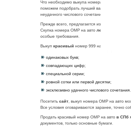
Что необходимо выкупа номера ОМР
на авто
поможем подобрать лучший вариант. Мы помо
неудачного числового сочетания.
Прежде всего, предлагается изучить те вариан
Скупка номера ОМР на авто
ленинградская 
особые требования.
Выкуп
красивый
номер 999 на авто можно с 
одинаковых букв;
совпадающих цифр;
специальной серии;
ровной сотки или первой десятки;
эксклюзивно удачного числового сочетания.
Посетить
сайт
, выкуп номера ОМР на авто мож
Все условия оговариваются заранее, точно с
Продать красивый номер ОМР на авто
в СПб
документов, только основные бумаги.