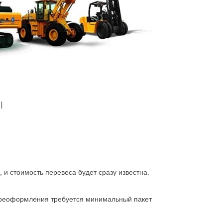
а,
мера на любой вкус, с разными преимуществами.
варианта в базе не удалось найти, есть
ы
 и стоимость перевеса будет сразу известна.
переоформления требуется минимальный пакет